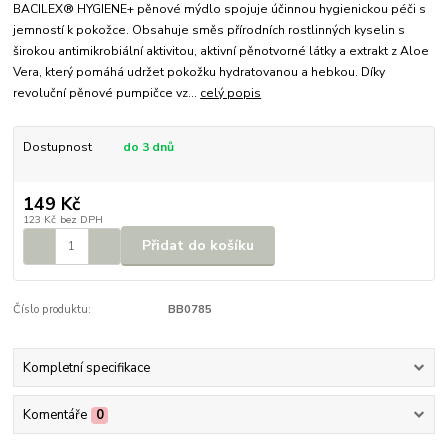
BACILEX® HYGIENE+ pěnové mýdlo spojuje účinnou hygienickou péči s
jemností k pokožce. Obsahuje směs přírodních rostlinných kyselin s
širokou antimikrobiální aktivitou, aktivní pěnotvorné látky a extrakt z Aloe
Vera, který pomáhá udržet pokožku hydratovanou a hebkou. Díky
revoluční pěnové pumpičce vz...
celý popis
Dostupnost
do 3 dnů
149 Kč
123 Kč
bez DPH
Přidat do košíku
Číslo produktu:
BB0785
Kompletní specifikace
Komentáře
0