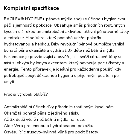
Kompletní specifikace
BACILEX® HYGIENE+ pěnové mýdlo spojuje účinnou hygienickou
péči s jemností k pokožce. Obsahuje směs přírodních rostlinných
kyselin s širokou antimikrobiální aktivitou, aktivní pěnotvorné látky
a extrakt z Aloe Vera, který pomáhá udržet pokožku
hydratovanou a hebkou. Díky revoluční pěnové pumpičce vzniká
bohatá pěna okamžitě a vydrží až 3× déle než běžná mýdla.
Parfemace je povzbuzující a osvěžující – svěží citrusové tóny se
mísí s lehkým bylinným akcentem, který navozuje pocit čistoty a
energie. Tento přípravek je ideální pro každodenní použití, kdy
potřebuješ spojit důkladnou hygienu s příjemným pocitem po
umytí.
Proč si výrobek oblíbíš?
Antimikrobiální účinek díky přírodním rostlinným kyselinám.
Okamžitá bohatá pěna z jediného stisku.
Až 3× delší výdrž než běžná mýdla na ruce.
Aloe Vera pro jemnou a hydratovanou pokožku.
Osvěžující citrusovo-bylinná vůně pro pocit čistoty.