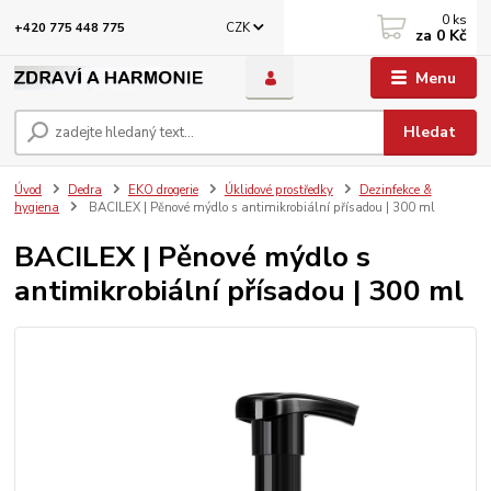
0
ks
CZK
+420 775 448 775
za
0 Kč
Menu
Hledat
Úvod
Dedra
EKO drogerie
Úklidové prostředky
Dezinfekce &
hygiena
BACILEX | Pěnové mýdlo s antimikrobiální přísadou | 300 ml
BACILEX | Pěnové mýdlo s
antimikrobiální přísadou | 300 ml