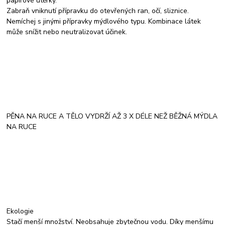
papírové utěrky.
Zabraň vniknutí přípravku do otevřených ran, očí, sliznice.
Nemíchej s jinými přípravky mýdlového typu. Kombinace látek
může snížit nebo neutralizovat účinek.
PĚNA NA RUCE A TĚLO VYDRŽÍ AŽ 3 X DÉLE NEŽ BĚŽNÁ MÝDLA
NA RUCE
Ekologie
Stačí menší množství. Neobsahuje zbytečnou vodu. Díky menšímu