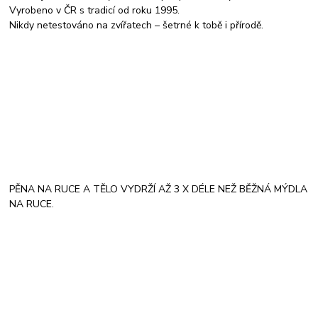
Vyrobeno v ČR s tradicí od roku 1995.
Nikdy netestováno na zvířatech – šetrné k tobě i přírodě.
PĚNA NA RUCE A TĚLO VYDRŽÍ AŽ 3 X DÉLE NEŽ BĚŽNÁ MÝDLA
NA RUCE.