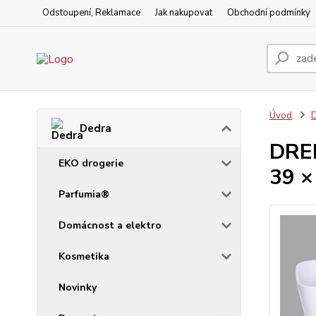
Odstoupení, Reklamace
Jak nakupovat
Obchodní podmínky
Úvod
Dedra
DREN
EKO drogerie
39 ×
Parfumia®
Domácnost a elektro
Kosmetika
Novinky