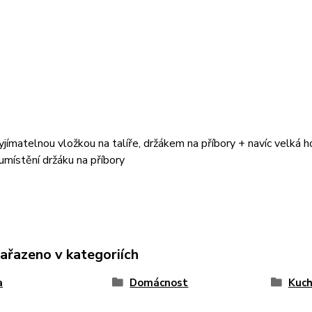
vyjímatelnou vložkou na talíře, držákem na příbory + navíc velká 
í umístění držáku na příbory
zařazeno v kategoriích
a
Domácnost
Kuch