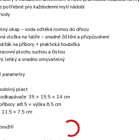
e potřebné pro každodenní mytí nádobí.
ýhody
elný okap – voda odtéká rovnou do dřezu
ná vložka na talíře – snadné čištění a přizpůsobení
í držák na příbory + praktická houbička
racovní plochu suchou a čistou
í, lehký a snadno omyvatelný
é parametry
 odolný plast
odkapávače: 39 × 19,5 × 14 cm
příbory: ⌀8,5 × výška 8,5 cm
: 11,5 × 7,5 cm
použití