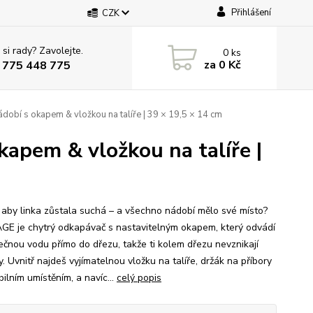
Přihlášení
CZK
 si rady? Zavolejte.
0
ks
za
0 Kč
 775 448 775
obí s okapem & vložkou na talíře | 39 × 19,5 × 14 cm
apem & vložkou na talíře |
 aby linka zůstala suchá – a všechno nádobí mělo své místo?
E je chytrý odkapávač s nastavitelným okapem, který odvádí
ečnou vodu přímo do dřezu, takže ti kolem dřezu nevznikají
y. Uvnitř najdeš vyjímatelnou vložku na talíře, držák na příbory
bilním umístěním, a navíc...
celý popis