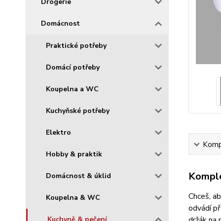
Drogerie
Domácnost
Praktické potřeby
Domácí potřeby
Koupelna a WC
Kuchyňské potřeby
Elektro
Kompl
Hobby & praktik
Komple
Domácnost & úklid
Chceš, a
Koupelna & WC
odvádí př
Kuchyně & pečení
držák na 