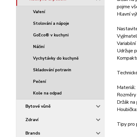
pojme vš
Vaření
Hlavní v
Stolování a nápoje
Nastavit
GoEco® v kuchyni
Vyjímatel
Variabiln
Náčiní
Udržuje p
Kompaktn
Vychytávky do kuchyně
Skladování potravin
Technick
Pečení
Materiál:
Koše na odpad
Rozměry 
Držák na 
Bytové vůně
Houbička
Zdraví
Tipy pro 
Brands