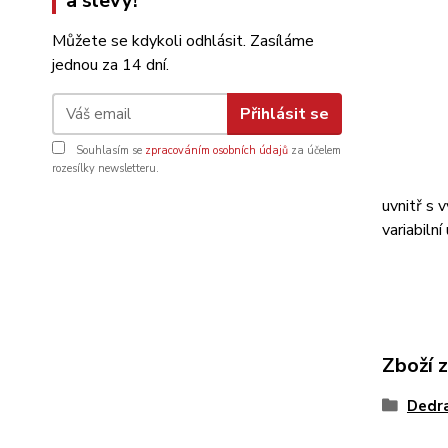
a slevy!
Můžete se kdykoli odhlásit. Zasíláme
jednou za 14 dní.
Přihlásit se
Souhlasím se
zpracováním osobních údajů
za účelem
rozesílky newsletteru.
uvnitř s 
variabiln
Zboží 
Dedr