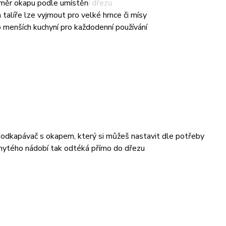
měr okapu podle umístění dřezu
 talíře lze vyjmout pro velké hrnce či mísy
o menších kuchyní pro každodenní používání
 odkapávač s okapem, který si můžeš nastavit dle potřeby
mytého nádobí tak odtéká přímo do dřezu