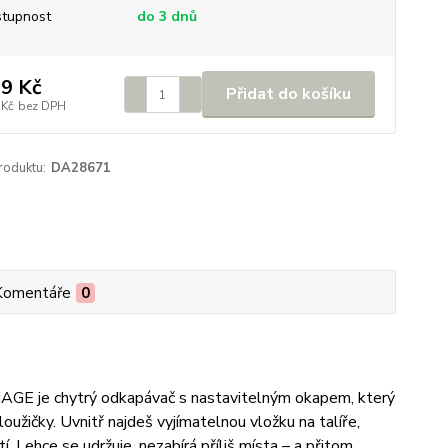
tupnost
do 3 dnů
9 Kč
Přidat do košíku
 Kč
bez DPH
roduktu:
DA28671
Komentáře
0
NAGE je chytrý odkapávač s nastavitelným okapem, který
užičky. Uvnitř najdeš vyjímatelnou vložku na talíře,
í. Lehce se udržuje, nezabírá příliš místa – a přitom