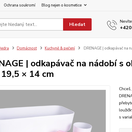
Ochrana soukromí
Blog nejen o kosmetice
Nevíte
Hledat
+420
Dedra
Domácnost
Kuchyně & pečení
DRENAGE | odkapávač na nád
AGE | odkapávač na nádobí s ok
 19,5 × 14 cm
Chceš,
DRENAG
přebyt
loužičk
s varia