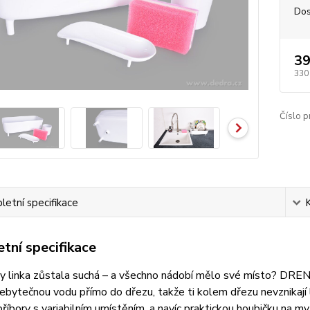
Dos
39
330
Číslo p
etní specifikace
tní specifikace
by linka zůstala suchá – a všechno nádobí mělo své místo? DRE
ebytečnou vodu přímo do dřezu, takže ti kolem dřezu nevznikají lo
příbory s variabilním umístěním, a navíc praktickou houbičku na myt