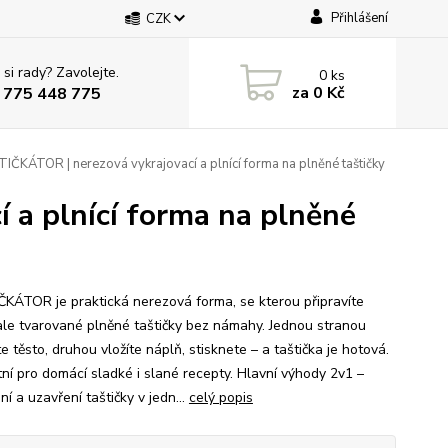
Přihlášení
CZK
 si rady? Zavolejte.
0
ks
za
0 Kč
 775 448 775
ČKÁTOR | nerezová vykrajovací a plnící forma na plněné taštičky
 a plnící forma na plněné
KÁTOR je praktická nerezová forma, se kterou připravíte
le tvarované plněné taštičky bez námahy. Jednou stranou
te těsto, druhou vložíte náplň, stisknete – a taštička je hotová.
tní pro domácí sladké i slané recepty. Hlavní výhody 2v1 –
ní a uzavření taštičky v jedn...
celý popis