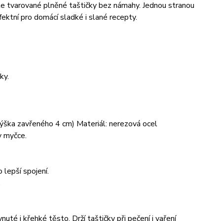
e tvarované plněné taštičky bez námahy. Jednou stranou
rfektní pro domácí sladké i slané recepty.
ky.
ýška zavřeného 4 cm) Materiál: nerezová ocel
v myčce.
lepší spojení.
.
 i křehké těsto. Drží taštičky při pečení i vaření