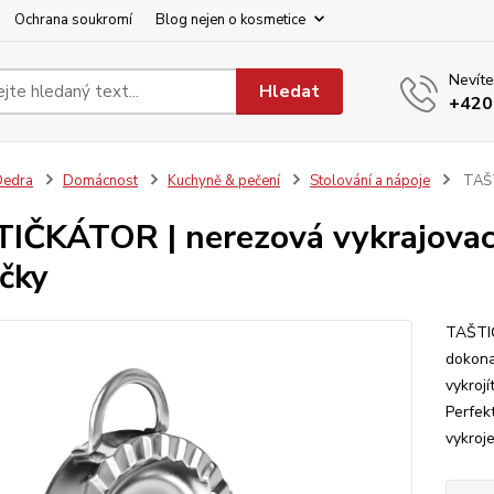
Ochrana soukromí
Blog nejen o kosmetice
Nevíte
Hledat
+420
Dedra
Domácnost
Kuchyně & pečení
Stolování a nápoje
TAŠTI
IČKÁTOR | nerezová vykrajovací
ičky
TAŠTIČ
dokona
vykrojí
Perfek
vykroje