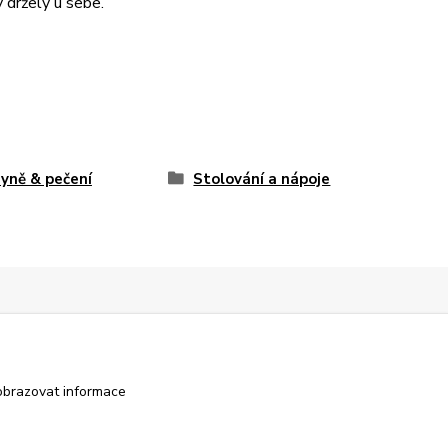
 držely u sebe.
yně & pečení
Stolování a nápoje
obrazovat informace