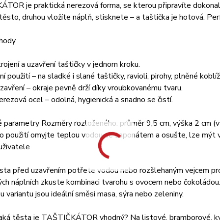
TOR je praktická nerezová forma, se kterou připravíte dokonal
 těsto, druhou vložíte náplň, stisknete – a taštička je hotová. Pe
ýhody
rojení a uzavření taštičky v jednom kroku.
í použití – na sladké i slané taštičky, ravioli, pirohy, plněné koblíž
uzavření – okraje pevně drží díky vroubkovanému tvaru.
nerezová ocel – odolná, hygienická a snadno se čistí.
é parametry Rozměry rozloženého: průměr 9,5 cm, výška 2 cm (v
o použití omyjte teplou vodou se saponátem a osušte, lze mýt 
uživatele
sta před uzavřením potřete vodou nebo rozšlehaným vejcem pro 
ých náplních zkuste kombinaci tvarohu s ovocem nebo čokoládou
u variantu jsou ideální směsi masa, sýra nebo zeleniny.
ká těsta je TAŠTIČKÁTOR vhodný? Na listové, bramborové, kynuté