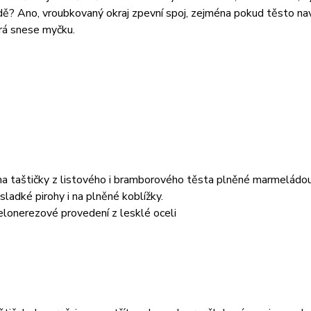
? Ano, vroubkovaný okraj zpevní spoj, zejména pokud těsto navl
erá snese myčku.
na taštičky z listového i bramborového těsta plněné marmeládou,
sladké pirohy i na plněné koblížky.
elonerezové provedení z lesklé oceli