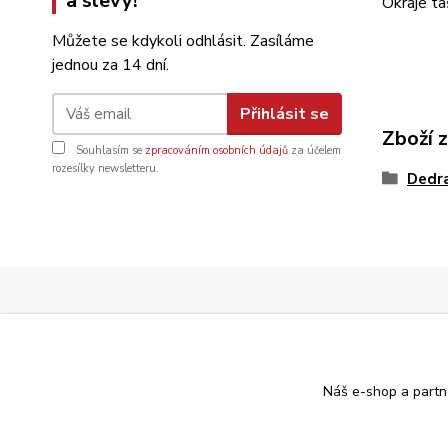
a slevy!
Okraje ta
Můžete se kdykoli odhlásit. Zasíláme
jednou za 14 dní.
Přihlásit se
Zboží 
Souhlasím se
zpracováním osobních údajů
za účelem
rozesílky newsletteru.
Dedr
Náš e-shop a partn