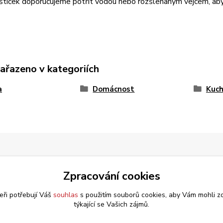
štiček doporučujeme potřít vodou nebo rozšlehaným vejcem, aby
zařazeno v kategoriích
a
Domácnost
Kuch
Zpracování cookies
eři potřebují Váš
souhlas
s použitím souborů cookies, aby Vám mohli z
týkající se Vašich zájmů.