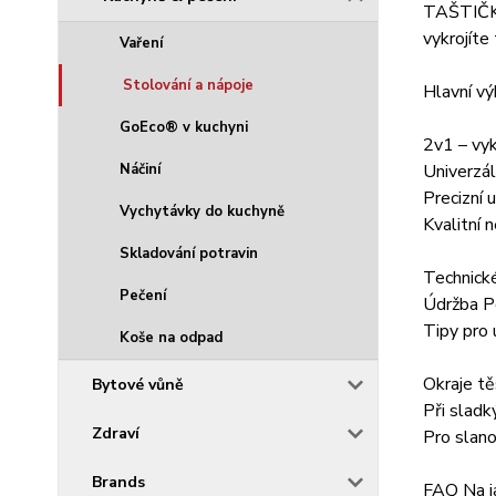
TAŠTIČKÁ
vykrojíte
Vaření
Stolování a nápoje
Hlavní v
GoEco® v kuchyni
2v1 – vyk
Náčiní
Univerzáln
Precizní 
Vychytávky do kuchyně
Kvalitní 
Skladování potravin
Technick
Pečení
Údržba P
Tipy pro 
Koše na odpad
Okraje tě
Bytové vůně
Při sladk
Zdraví
Pro slano
Brands
FAQ Na ja