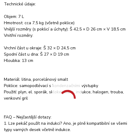
Technické údaje:
Objem: 7 L
Hmotnost: cca 7,5 kg (včetně poklice)
Vnější rozměry (s poklicí a úchyty): Š 42,5 × D 26 cm × V 18,5 cm
Vnitřní rozměry:
Vrchní část u okraje: Š 32 × D 24,5 cm
Spodní část u dna: Š 27 × D 19 cm
Hloubka: 13 cm
Materiál: litina, porcelánový smalt
Poklice: samopodlévací s kondenzačními výstupky
Použití: plyn, el. sporák, sklokeramika, indukce, halogen, trouba,
venkovní gril
FAQ – Nejčastější dotazy:
1. Lze pekáč použít na indukci? Ano, je plně kompatibilní se všemi
typy varných desek včetně indukce.