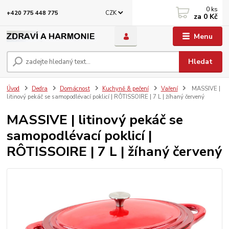
0
ks
CZK
+420 775 448 775
za
0 Kč
Menu
Hledat
Úvod
Dedra
Domácnost
Kuchyně & pečení
Vaření
MASSIVE |
litinový pekáč se samopodlévací poklicí | RÔTISSOIRE | 7 L | žíhaný červený
MASSIVE | litinový pekáč se
samopodlévací poklicí |
RÔTISSOIRE | 7 L | žíhaný červený