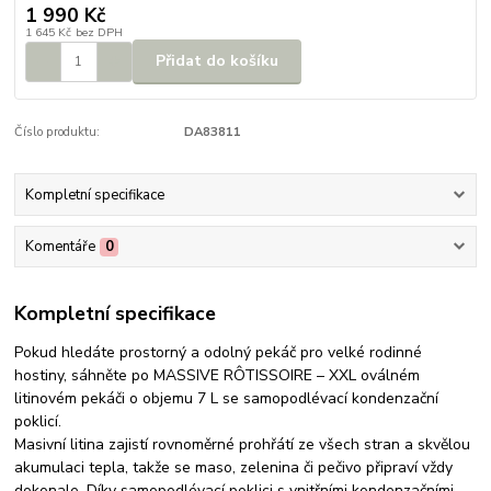
1 990 Kč
1 645 Kč
bez DPH
Přidat do košíku
Číslo produktu:
DA83811
Kompletní specifikace
Komentáře
0
Kompletní specifikace
Pokud hledáte prostorný a odolný pekáč pro velké rodinné
hostiny, sáhněte po MASSIVE RÔTISSOIRE – XXL oválném
litinovém pekáči o objemu 7 L se samopodlévací kondenzační
poklicí.
Masivní litina zajistí rovnoměrné prohřátí ze všech stran a skvělou
akumulaci tepla, takže se maso, zelenina či pečivo připraví vždy
dokonale. Díky samopodlévací poklici s vnitřními kondenzačními