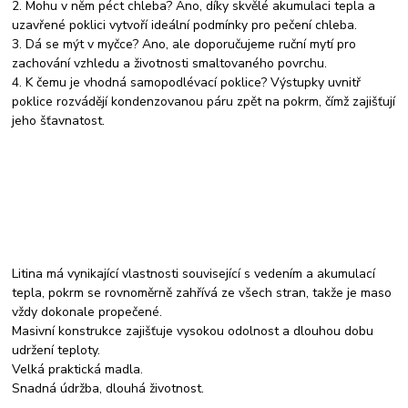
2. Mohu v něm péct chleba? Ano, díky skvělé akumulaci tepla a
uzavřené poklici vytvoří ideální podmínky pro pečení chleba.
3. Dá se mýt v myčce? Ano, ale doporučujeme ruční mytí pro
zachování vzhledu a životnosti smaltovaného povrchu.
4. K čemu je vhodná samopodlévací poklice? Výstupky uvnitř
poklice rozvádějí kondenzovanou páru zpět na pokrm, čímž zajišťují
jeho šťavnatost.
Litina má vynikající vlastnosti související s vedením a akumulací
tepla, pokrm se rovnoměrně zahřívá ze všech stran, takže je maso
vždy dokonale propečené.
Masivní konstrukce zajišťuje vysokou odolnost a dlouhou dobu
udržení teploty.
Velká praktická madla.
Snadná údržba, dlouhá životnost.