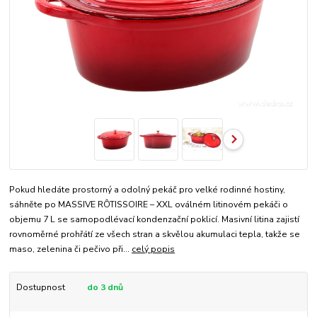
Pokud hledáte prostorný a odolný pekáč pro velké rodinné hostiny,
sáhněte po MASSIVE RÔTISSOIRE – XXL oválném litinovém pekáči o
objemu 7 L se samopodlévací kondenzační poklicí. Masivní litina zajistí
rovnoměrné prohřátí ze všech stran a skvělou akumulaci tepla, takže se
maso, zelenina či pečivo při...
celý popis
Dostupnost
do 3 dnů