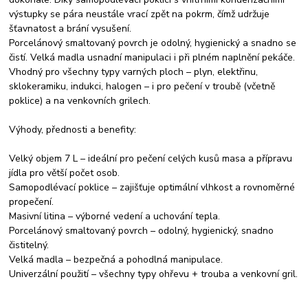
výstupky se pára neustále vrací zpět na pokrm, čímž udržuje
šťavnatost a brání vysušení.
Porcelánový smaltovaný povrch je odolný, hygienický a snadno se
čistí. Velká madla usnadní manipulaci i při plném naplnění pekáče.
Vhodný pro všechny typy varných ploch – plyn, elektřinu,
sklokeramiku, indukci, halogen – i pro pečení v troubě (včetně
poklice) a na venkovních grilech.
Výhody, přednosti a benefity:
Velký objem 7 L – ideální pro pečení celých kusů masa a přípravu
jídla pro větší počet osob.
Samopodlévací poklice – zajišťuje optimální vlhkost a rovnoměrné
propečení.
Masivní litina – výborné vedení a uchování tepla.
Porcelánový smaltovaný povrch – odolný, hygienický, snadno
čistitelný.
Velká madla – bezpečná a pohodlná manipulace.
Univerzální použití – všechny typy ohřevu + trouba a venkovní gril.