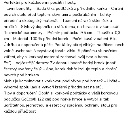
Perfektní pro každodenní použití i hosty.
Hlavní benefity: – Sada 6 ks podtácků z přírodního korku – Chrání
povrch stolu před teplem, skvrnami a poškrábáním – Lehký,
přírodní a ekologický materiál – Tlumení nárazů skleniček a
hrníčků – Stylový doplněk na stůl doma, na terase či v kanceláři
Technické parametry: – Průměr podtácku: 9,5 cm – Tloušťka: 0,3
cm – Materiál: 100 % přírodní korek – Počet kusů v balení: 6 ks
Údržba a doporučená péče: Podtácky otírej vlhkým hadříkem, nech
volně uschnout. Nevystavuj trvale vlhku či přímému slunečnímu
záření, aby si korkový materiál zachoval svůj tvar a barvu.
FAQ – nejčastější dotazy: Zvládnou i hodně horký hrnek (např.
čerstvý uvařený čaj)? – Ano, korek dobře izoluje teplo a chrání
povrch pod hrnkem.
Mohu je kombinovat s korkovou podložkou pod hrnec? – Určitě –
výborně spolu ladí a vytvoří krásný přírodní set na stůl.
Tipy a doporučení: Doplň si korkové podtácky o větší korkovou
podložku GoEco® (22 cm) pod horké hrnce a vytvoř si tak
udržitelnou, jednotnou a esteticky sladěnou ochranu stolu pro
každou příležitost.