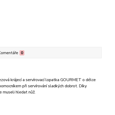
Komentáře
0
erezová krájecí a servírovací lopatka GOURMET o délce
omocníkem při servírování sladkých dobrot. Díky
e museli hledat nůž.