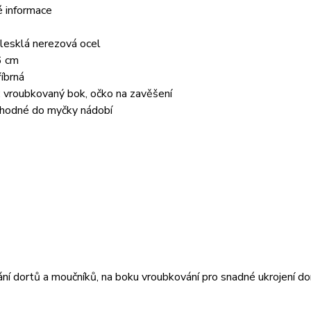
é informace
 lesklá nerezová ocel
6 cm
říbrná
 vroubkovaný bok, očko na zavěšení
vhodné do myčky nádobí
ání dortů a moučníků, na boku vroubkování pro snadné ukrojení dor