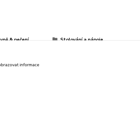
yně & pečení
Stolování a nápoje
obrazovat informace