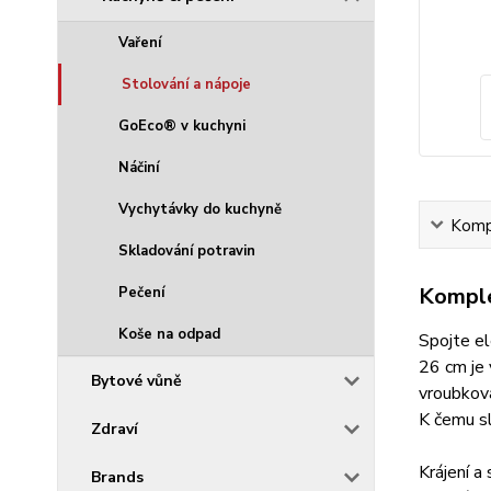
Vaření
Stolování a nápoje
GoEco® v kuchyni
Náčiní
Vychytávky do kuchyně
Kompl
Skladování potravin
Komple
Pečení
Koše na odpad
Spojte el
26 cm je 
Bytové vůně
vroubkova
K čemu s
Zdraví
Krájení a
Brands