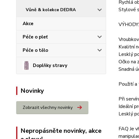
Rychlá ob
Stylové s
Vůně & kolekce DEDRA
Akce
VÝHODY:
Péče o pleť
Vroubkova
Kvalitní 
Péče o tělo
Lesklý po
Očko na z
Doplňky stravy
Snadná ú
Použití a
Novinky
Při serví
Ideální p
Zobrazit všechny novinky
Lesklý p
FAQ Je vh
Nepropásněte novinky, akce
manipulac