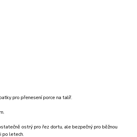
patky pro přenesení porce na talíř.
m.
statečně ostrý pro řez dortu, ale bezpečný pro běžnou
i po letech.