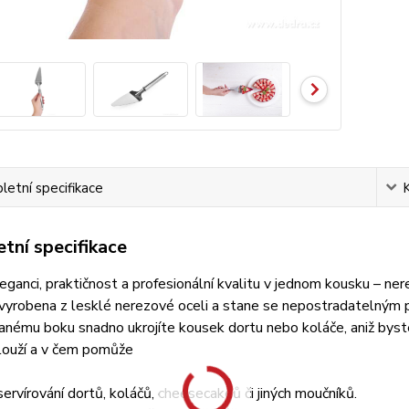
etní specifikace
tní specifikace
eganci, praktičnost a profesionální kvalitu v jednom kousku – n
vyrobena z lesklé nerezové oceli a stane se nepostradatelným p
nému boku snadno ukrojíte kousek dortu nebo koláče, aniž byst
louží a v čem pomůže
 servírování dortů, koláčů, cheesecakeů či jiných moučníků.