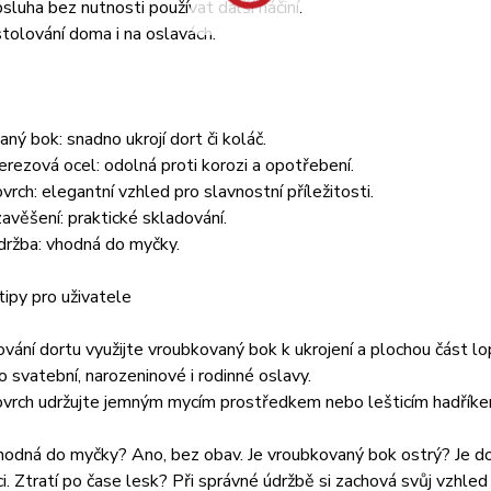
sluha bez nutnosti používat další náčiní.
tolování doma i na oslavách.
ný bok: snadno ukrojí dort či koláč.
nerezová ocel: odolná proti korozi a opotřebení.
vrch: elegantní vzhled pro slavnostní příležitosti.
avěšení: praktické skladování.
držba: vhodná do myčky.
 tipy pro uživatele
rování dortu využijte vroubkovaný bok k ukrojení a plochou část lo
ro svatební, narozeninové i rodinné oslavy.
ovrch udržujte jemným mycím prostředkem nebo lešticím hadříke
odná do myčky? Ano, bez obav. Je vroubkovaný bok ostrý? Je do
i. Ztratí po čase lesk? Při správné údržbě si zachová svůj vzhled 