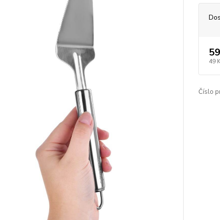
Dos
59
49 
Číslo p