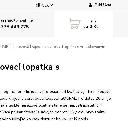
Přihlášení
CZK
 si rady? Zavolejte.
0
ks
za
0 Kč
 775 448 775
MET | nerezová krájecí a servírovací lopatka s vroubkovaným
ovací lopatka s
 eleganci, praktičnost a profesionální kvalitu v jednom kousku
zová krájecí a servírovací lopatka GOURMET o délce 26 cm je
na z lesklé nerezové oceli a stane se nepostradatelným
íkem při servírování sladkých dobrot. Díky vroubkovanému
nadno ukrojíte kousek dortu nebo ko...
celý popis