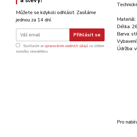
a slevy!
Technick
Můžete se kdykoli odhlásit. Zasíláme
Materiál:
jednou za 14 dní.
Délka: 2
Barva: st
Přihlásit se
Vybavení:
Souhlasím se
zpracováním osobních údajů
za účelem
Údržba: 
rozesílky newsletteru.
Pro nabír