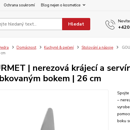
Ochrana soukromí
Blog nejen o kosmetice
Nevíte
Hledat
+420
Dedra
Domácnost
Kuchyně & pečení
Stolování a nápoje
GOUR
 cm
MET | nerezová krájecí a servír
bkovaným bokem | 26 cm
Spojte
– nere
vyrobe
pomocn
boku s