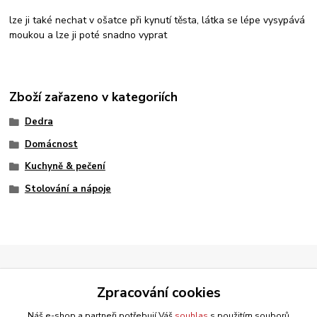
lze ji také nechat v ošatce při kynutí těsta, látka se lépe vysypává
moukou a lze ji poté snadno vyprat
Zboží zařazeno v kategoriích
Dedra
Domácnost
Kuchyně & pečení
Stolování a nápoje
Zpracování cookies
Náš e-shop a partneři potřebují Váš
souhlas
s použitím souborů