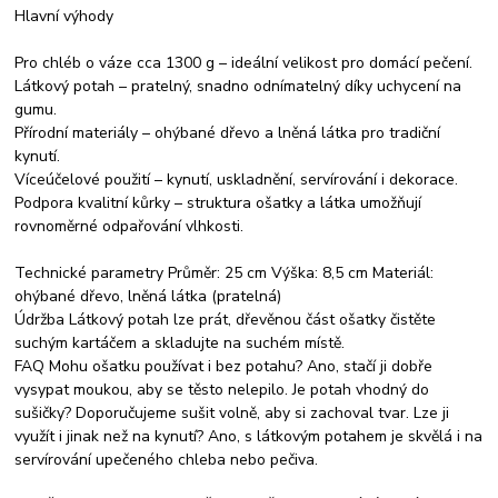
Hlavní výhody
Pro chléb o váze cca 1300 g – ideální velikost pro domácí pečení.
Látkový potah – pratelný, snadno odnímatelný díky uchycení na
gumu.
Přírodní materiály – ohýbané dřevo a lněná látka pro tradiční
kynutí.
Víceúčelové použití – kynutí, uskladnění, servírování i dekorace.
Podpora kvalitní kůrky – struktura ošatky a látka umožňují
rovnoměrné odpařování vlhkosti.
Technické parametry Průměr: 25 cm Výška: 8,5 cm Materiál:
ohýbané dřevo, lněná látka (pratelná)
Údržba Látkový potah lze prát, dřevěnou část ošatky čistěte
suchým kartáčem a skladujte na suchém místě.
FAQ Mohu ošatku používat i bez potahu? Ano, stačí ji dobře
vysypat moukou, aby se těsto nelepilo. Je potah vhodný do
sušičky? Doporučujeme sušit volně, aby si zachoval tvar. Lze ji
využít i jinak než na kynutí? Ano, s látkovým potahem je skvělá i na
servírování upečeného chleba nebo pečiva.