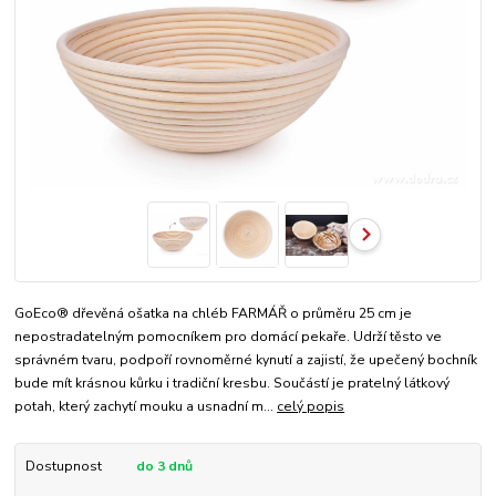
GoEco® dřevěná ošatka na chléb FARMÁŘ o průměru 25 cm je
nepostradatelným pomocníkem pro domácí pekaře. Udrží těsto ve
správném tvaru, podpoří rovnoměrné kynutí a zajistí, že upečený bochník
bude mít krásnou kůrku i tradiční kresbu. Součástí je pratelný látkový
potah, který zachytí mouku a usnadní m...
celý popis
Dostupnost
do 3 dnů