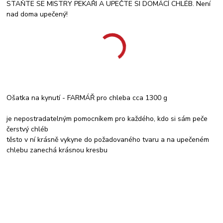
STAŇTE SE MISTRY PEKAŘI A UPEČTE SI DOMÁCÍ CHLÉB. Není
nad doma upečený!
Ošatka na kynutí - FARMÁŘ pro chleba cca 1300 g
je nepostradatelným pomocníkem pro každého, kdo si sám peče
čerstvý chléb
těsto v ní krásně vykyne do požadovaného tvaru a na upečeném
chlebu zanechá krásnou kresbu