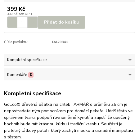
399 Kč
330 Kč
bez DPH
Přidat do košíku
Číslo produktu:
DA29341
Kompletní specifikace
Komentáře
0
Kompletní specifikace
GoEco® dřevěná ošatka na chléb FARMÁŘ o průměru 25 cm je
nepostradatelným pomocníkem pro domácí pekaře. Udrží těsto ve
správném tvaru, podpoří rovnoměrné kynutí a zajistí, že upečený
bochník bude mít krásnou kůrku i tradiční kresbu. Součástí je
pratelný látkový potah, který zachytí mouku a usnadní manipulaci
s těstem.