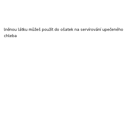
lněnou látku můžeš použít do ošatek na servírování upečeného
chleba