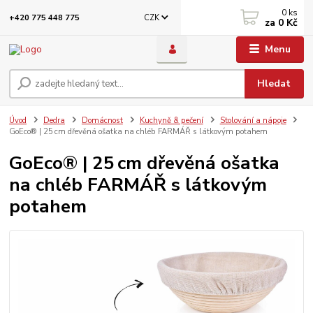
0
ks
CZK
+420 775 448 775
za
0 Kč
Menu
Hledat
Úvod
Dedra
Domácnost
Kuchyně & pečení
Stolování a nápoje
GoEco® | 25 cm dřevěná ošatka na chléb FARMÁŘ s látkovým potahem
GoEco® | 25 cm dřevěná ošatka
na chléb FARMÁŘ s látkovým
potahem